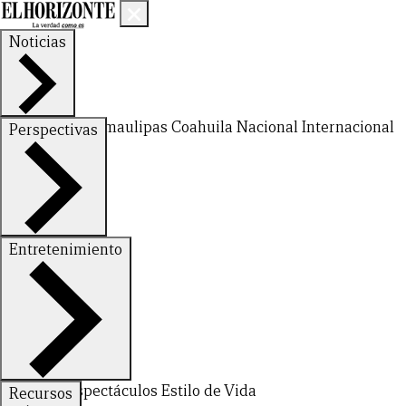
Noticias
Nuevo León
Tamaulipas
Coahuila
Nacional
Internacional
Perspectivas
Finanzas
Opinión
Entretenimiento
Deportes
Espectáculos
Estilo de Vida
Recursos