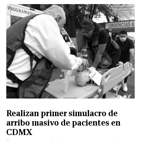
CERRAR
X
NUEVO
TAMAULIPAS
COAHUILA
NACIONAL
INTERNACIONAL
FINANZAS
OPINIÓN
DEPORTES
ESPECTÁCULOS
TENDENCIA
ESTILO
PODCAST
CONTACTO
NEWSLETTER
HEMEROTECA
SUPLEMENTOS
Realizan primer simulacro de
LEÓN
DE
arribo masivo de pacientes en
VIDA
CDMX