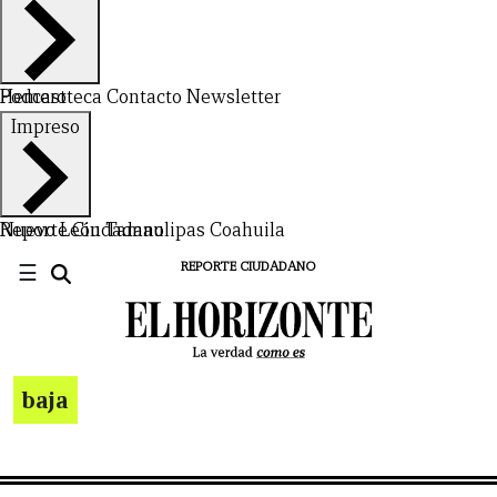
Hemeroteca
Podcast
Contacto
Newsletter
Impreso
Nuevo León
Reporte Ciudadano
Tamaulipas
Coahuila
☰
REPORTE CIUDADANO
baja