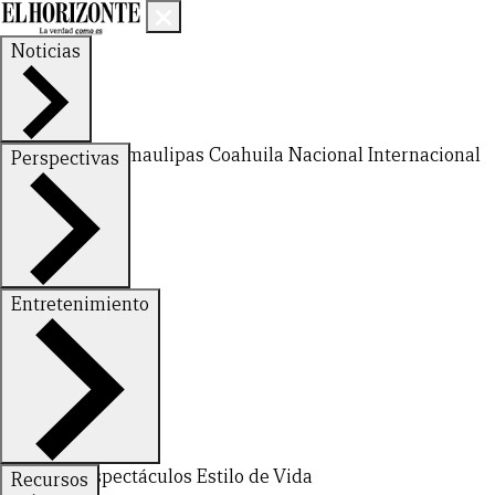
Noticias
Nuevo León
Tamaulipas
Coahuila
Nacional
Internacional
Perspectivas
Finanzas
Opinión
Entretenimiento
Deportes
Espectáculos
Estilo de Vida
Recursos