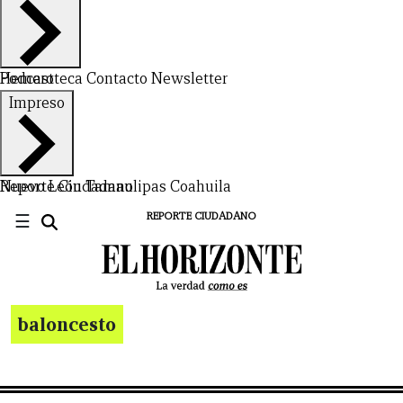
Hemeroteca
Podcast
Contacto
Newsletter
Impreso
Nuevo León
Reporte Ciudadano
Tamaulipas
Coahuila
☰
REPORTE CIUDADANO
baloncesto