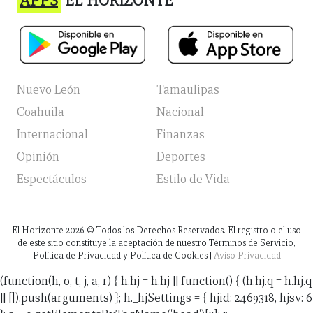
APPS
EL HORIZONTE
Nuevo León
Tamaulipas
Coahuila
Nacional
Internacional
Finanzas
Opinión
Deportes
Espectáculos
Estilo de Vida
El Horizonte
2026
© Todos los Derechos Reservados. El registro o el uso
de este sitio constituye la aceptación de nuestro Términos de Servicio,
Política de Privacidad y Política de Cookies |
Aviso Privacidad
(function(h, o, t, j, a, r) { h.hj = h.hj || function() { (h.hj.q = h.hj.q
|| []).push(arguments) }; h._hjSettings = { hjid: 2469318, hjsv: 6