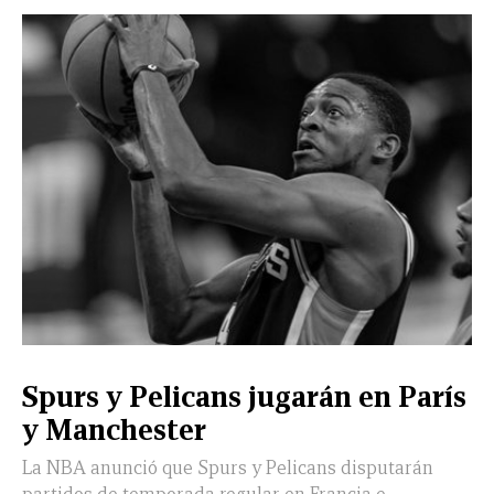
CERRAR
X
NUEVO
TAMAULIPAS
COAHUILA
NACIONAL
INTERNACIONAL
FINANZAS
OPINIÓN
DEPORTES
ESPECTÁCULOS
TENDENCIA
ESTILO
PODCAST
CONTACTO
NEWSLETTER
HEMEROTECA
SUPLEMENTOS
Spurs y Pelicans jugarán en París
LEÓN
DE
y Manchester
VIDA
La NBA anunció que Spurs y Pelicans disputarán