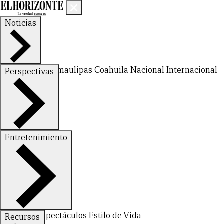
Noticias
Nuevo León
Tamaulipas
Coahuila
Nacional
Internacional
Perspectivas
Finanzas
Opinión
Entretenimiento
Deportes
Espectáculos
Estilo de Vida
Recursos