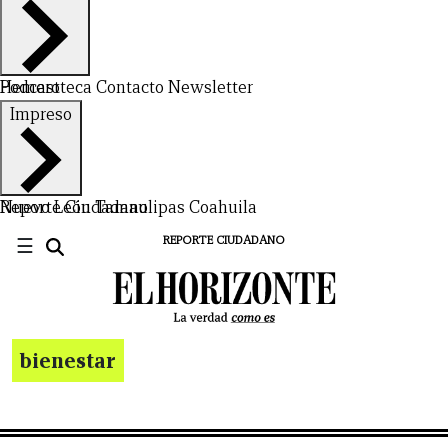
Hemeroteca
Podcast
Contacto
Newsletter
Impreso
Nuevo León
Reporte Ciudadano
Tamaulipas
Coahuila
☰
REPORTE CIUDADANO
bienestar