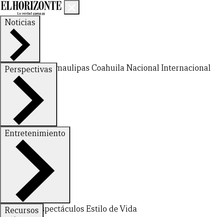
Noticias
Nuevo León
Tamaulipas
Coahuila
Nacional
Internacional
Perspectivas
Finanzas
Opinión
Entretenimiento
Deportes
Espectáculos
Estilo de Vida
Recursos