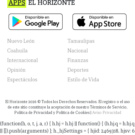
APPS
EL HORIZONTE
Nuevo León
Tamaulipas
Coahuila
Nacional
Internacional
Finanzas
Opinión
Deportes
Espectáculos
Estilo de Vida
El Horizonte
2026
© Todos los Derechos Reservados. El registro o el uso
de este sitio constituye la aceptación de nuestro Términos de Servicio,
Política de Privacidad y Política de Cookies |
Aviso Privacidad
(function(h, o, t, j, a, r) { h.hj = h.hj || function() { (h.hj.q = h.hj.q
|| []).push(arguments) }; h._hjSettings = { hjid: 2469318, hjsv: 6