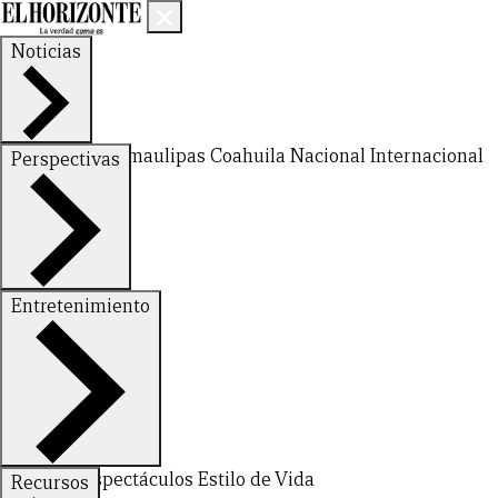
Noticias
Nuevo León
Tamaulipas
Coahuila
Nacional
Internacional
Perspectivas
Finanzas
Opinión
Entretenimiento
CERRAR
Deportes
Espectáculos
Estilo de Vida
Recursos
X