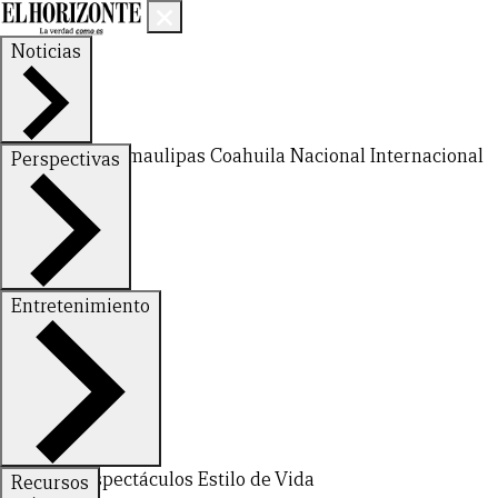
Noticias
Nuevo León
Tamaulipas
Coahuila
Nacional
Internacional
Perspectivas
Finanzas
Opinión
Entretenimiento
Deportes
Espectáculos
Estilo de Vida
Recursos