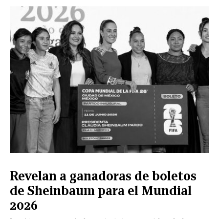
CERRAR
X
NUEVO
TAMAULIPAS
COAHUILA
NACIONAL
INTERNACIONAL
FINANZAS
OPINIÓN
DEPORTES
ESPECTÁCULOS
TENDENCIA
ESTILO
PODCAST
CONTACTO
NEWSLETTER
HEMEROTECA
SUPLEMENTOS
Revelan a ganadoras de boletos
LEÓN
DE
de Sheinbaum para el Mundial
VIDA
2026