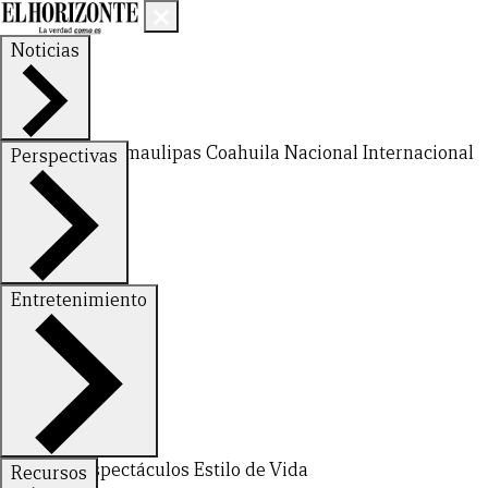
Noticias
Nuevo León
Tamaulipas
Coahuila
Nacional
Internacional
Perspectivas
Finanzas
Opinión
Entretenimiento
Deportes
Espectáculos
Estilo de Vida
Recursos