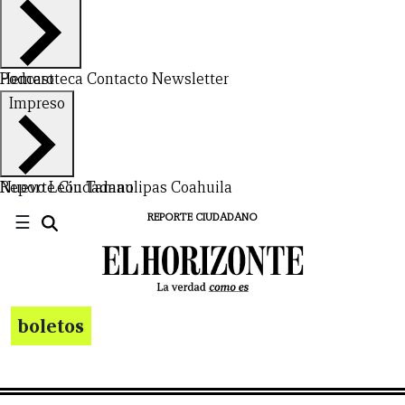
Hemeroteca
Podcast
Contacto
Newsletter
Impreso
Nuevo León
Reporte Ciudadano
Tamaulipas
Coahuila
☰
REPORTE CIUDADANO
boletos