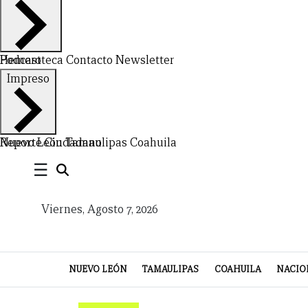
NUEVO
TAMAULIPAS
COAHUILA
NACIONAL
INTERNACIONAL
FINANZAS
OPINIÓN
DEPORTES
ESPECTÁCULOS
TENDENCIA
ESTILO
PODCAST
CONTACTO
NEWSLETTER
HEMEROTECA
SUPLEMENTOS
Hemeroteca
Podcast
Contacto
Newsletter
LEÓN
DE
Impreso
VIDA
Nuevo León
Reporte Ciudadano
Tamaulipas
Coahuila
☰
Viernes, Agosto 7, 2026
NUEVO LEÓN
TAMAULIPAS
COAHUILA
NACIO