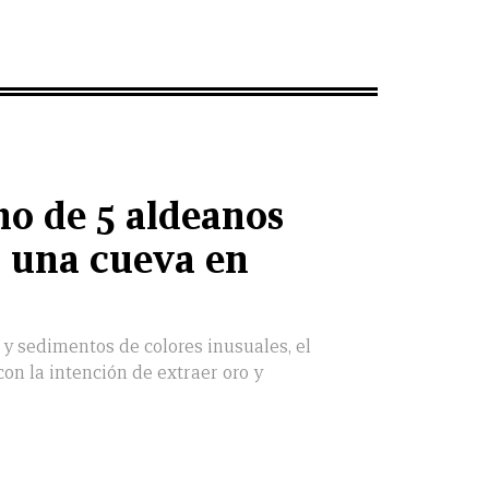
o de 5 aldeanos
 una cueva en
 y sedimentos de colores inusuales, el
con la intención de extraer oro y