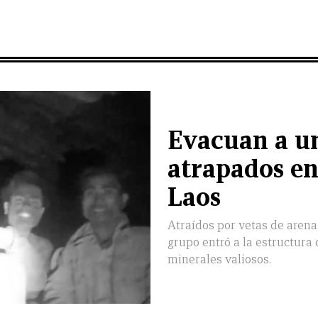
Evacuan a un
atrapados en
Laos
Atraídos por vetas de arena
grupo entró a la estructura 
minerales valiosos.