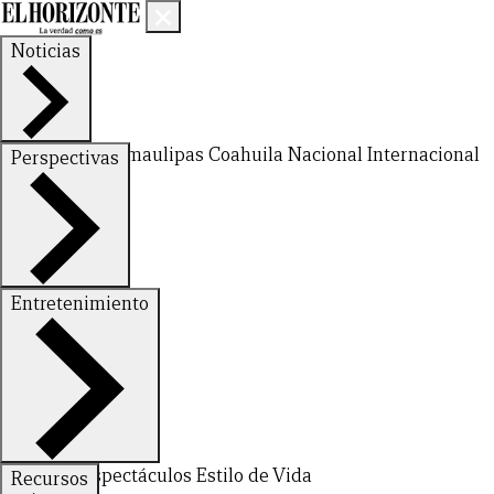
Noticias
Nuevo León
Tamaulipas
Coahuila
Nacional
Internacional
Perspectivas
Finanzas
Opinión
Entretenimiento
CERRAR
X
Deportes
Espectáculos
Estilo de Vida
Recursos