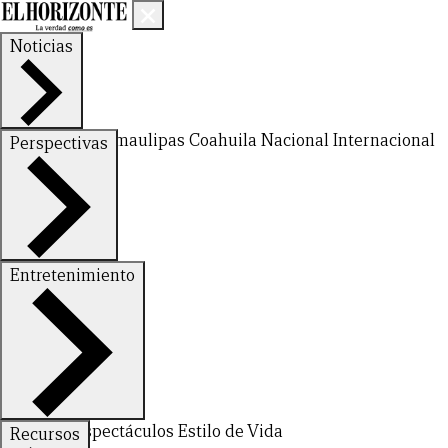
Noticias
Nuevo León
Tamaulipas
Coahuila
Nacional
Internacional
Perspectivas
Finanzas
Opinión
Entretenimiento
Deportes
Espectáculos
Estilo de Vida
Recursos