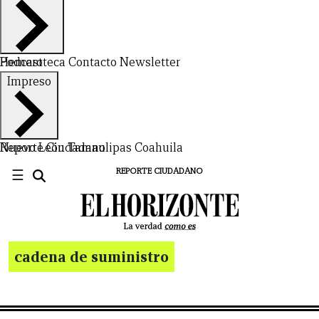
Hemeroteca
Podcast
Contacto
Newsletter
Impreso
Nuevo León
Reporte Ciudadano
Tamaulipas
Coahuila
☰
REPORTE CIUDADANO
cadena de suministro