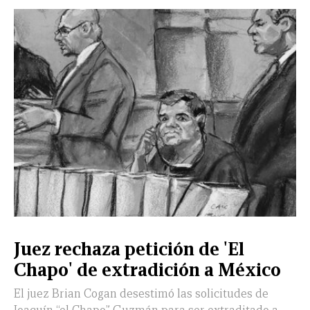
CERRAR
X
NUEVO
TAMAULIPAS
COAHUILA
NACIONAL
INTERNACIONAL
FINANZAS
OPINIÓN
DEPORTES
ESPECTÁCULOS
TENDENCIA
ESTILO
PODCAST
CONTACTO
NEWSLETTER
HEMEROTECA
SUPLEMENTOS
Juez rechaza petición de 'El
LEÓN
DE
Chapo' de extradición a México
VIDA
El juez Brian Cogan desestimó las solicitudes de