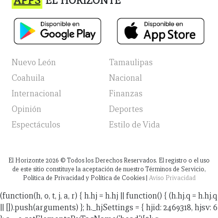
APPS
EL HORIZONTE
Nuevo León
Tamaulipas
Coahuila
Nacional
Internacional
Finanzas
Opinión
Deportes
Espectáculos
Estilo de Vida
El Horizonte
2026
© Todos los Derechos Reservados. El registro o el uso
de este sitio constituye la aceptación de nuestro Términos de Servicio,
Política de Privacidad y Política de Cookies |
Aviso Privacidad
(function(h, o, t, j, a, r) { h.hj = h.hj || function() { (h.hj.q = h.hj.q
|| []).push(arguments) }; h._hjSettings = { hjid: 2469318, hjsv: 6