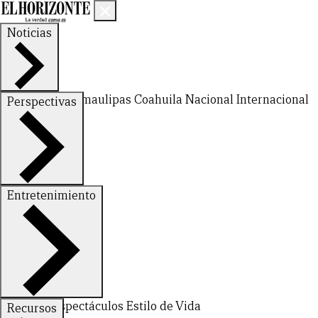
Noticias
Nuevo León
Tamaulipas
Coahuila
Nacional
Internacional
Perspectivas
Finanzas
Opinión
Entretenimiento
Deportes
Espectáculos
Estilo de Vida
Recursos