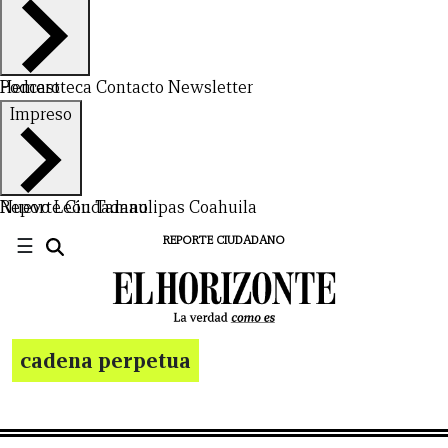
Hemeroteca
Podcast
Contacto
Newsletter
Impreso
Nuevo León
Reporte Ciudadano
Tamaulipas
Coahuila
☰
REPORTE CIUDADANO
cadena perpetua