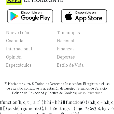
APPS
EL HORIZONTE
Nuevo León
Tamaulipas
Coahuila
Nacional
Internacional
Finanzas
Opinión
Deportes
Espectáculos
Estilo de Vida
El Horizonte
2026
© Todos los Derechos Reservados. El registro o el uso
de este sitio constituye la aceptación de nuestro Términos de Servicio,
Política de Privacidad y Política de Cookies |
Aviso Privacidad
(function(h, o, t, j, a, r) { h.hj = h.hj || function() { (h.hj.q = h.hj.q
|| []).push(arguments) }; h._hjSettings = { hjid: 2469318, hjsv: 6