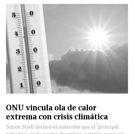
CERRAR
X
NUEVO
TAMAULIPAS
COAHUILA
NACIONAL
INTERNACIONAL
FINANZAS
OPINIÓN
DEPORTES
ESPECTÁCULOS
TENDENCIA
ESTILO
PODCAST
CONTACTO
NEWSLETTER
HEMEROTECA
SUPLEMENTOS
ONU vincula ola de calor
LEÓN
DE
extrema con crisis climática
VIDA
Simon Stiell declaró el miércoles que el "principal