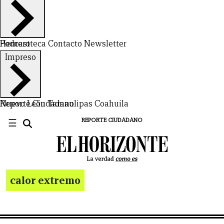
Hemeroteca
Podcast
Contacto
Newsletter
Impreso
Nuevo León
Reporte Ciudadano
Tamaulipas
Coahuila
☰
REPORTE CIUDADANO
calor extremo