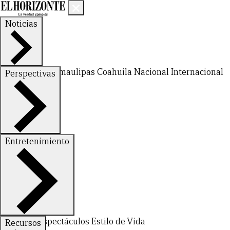
Noticias
Nuevo León
Tamaulipas
Coahuila
Nacional
Internacional
Perspectivas
Finanzas
Opinión
Entretenimiento
Deportes
Espectáculos
Estilo de Vida
Recursos