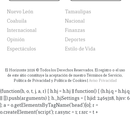
Nuevo León
Tamaulipas
Coahuila
Nacional
Internacional
Finanzas
Opinión
Deportes
Espectáculos
Estilo de Vida
El Horizonte
2026
© Todos los Derechos Reservados. El registro o el uso
de este sitio constituye la aceptación de nuestro Términos de Servicio,
Política de Privacidad y Política de Cookies |
Aviso Privacidad
(function(h, o, t, j, a, r) { h.hj = h.hj || function() { (h.hj.q = h.hj.q
|| []).push(arguments) }; h._hjSettings = { hjid: 2469318, hjsv: 6
}; a = o.getElementsByTagName('head')[0]; r =
o.createElement('script'); r.async = 1; r.src = t +
h._hjSettings.hjid + j + h._hjSettings.hjsv; a.appendChild(r);
})(window, document, 'https://static.hotjar.com/c/hotjar-',