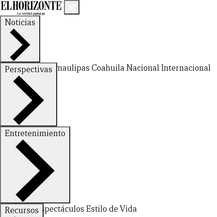
Noticias
Nuevo León
Tamaulipas
Coahuila
Nacional
Internacional
Perspectivas
Finanzas
Opinión
Entretenimiento
CERRAR
Deportes
Espectáculos
Estilo de Vida
Recursos