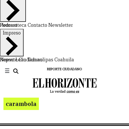
Hemeroteca
Podcast
Contacto
Newsletter
Impreso
Nuevo León
Reporte Ciudadano
Tamaulipas
Coahuila
☰
REPORTE CIUDADANO
carambola