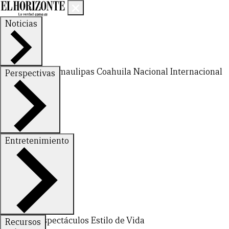
Noticias
Nuevo León
Tamaulipas
Coahuila
Nacional
Internacional
Perspectivas
Finanzas
Opinión
Entretenimiento
Deportes
Espectáculos
Estilo de Vida
Recursos