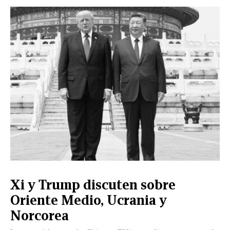
CERRAR
X
NUEVO
TAMAULIPAS
COAHUILA
NACIONAL
INTERNACIONAL
FINANZAS
OPINIÓN
DEPORTES
ESPECTÁCULOS
TENDENCIA
ESTILO
PODCAST
CONTACTO
NEWSLETTER
HEMEROTECA
SUPLEMENTOS
LEÓN
DE
VIDA
Xi y Trump discuten sobre
Oriente Medio, Ucrania y
Norcorea