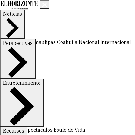
Noticias
Nuevo León
Tamaulipas
Coahuila
Nacional
Internacional
Perspectivas
Finanzas
Opinión
Entretenimiento
CERRAR
Deportes
Espectáculos
Estilo de Vida
Recursos
X