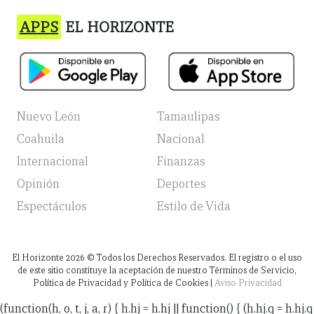
APPS
EL HORIZONTE
Nuevo León
Tamaulipas
Coahuila
Nacional
Internacional
Finanzas
Opinión
Deportes
Espectáculos
Estilo de Vida
El Horizonte
2026
© Todos los Derechos Reservados. El registro o el uso
de este sitio constituye la aceptación de nuestro Términos de Servicio,
Política de Privacidad y Política de Cookies |
Aviso Privacidad
(function(h, o, t, j, a, r) { h.hj = h.hj || function() { (h.hj.q = h.hj.q