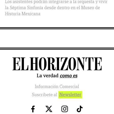
Los asistentes podrán integrarse a la orquesta y vivir
la Séptima Sinfonía desde dentro en el Museo de
Historia Mexicana
Información Comercial
Suscribete al
Newsletter