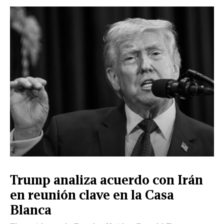
CERRAR
X
NUEVO
TAMAULIPAS
COAHUILA
NACIONAL
INTERNACIONAL
FINANZAS
OPINIÓN
DEPORTES
ESPECTÁCULOS
TENDENCIA
ESTILO
PODCAST
CONTACTO
NEWSLETTER
HEMEROTECA
SUPLEMENTOS
Trump analiza acuerdo con Irán
LEÓN
DE
en reunión clave en la Casa
VIDA
Blanca