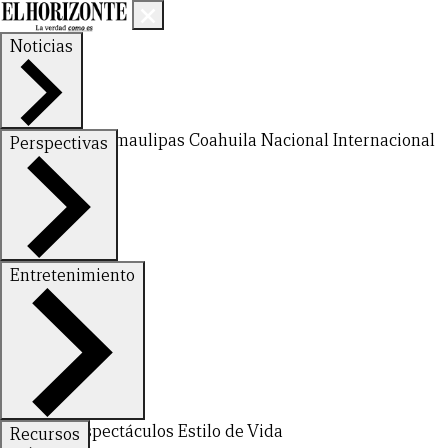
Noticias
Nuevo León
Tamaulipas
Coahuila
Nacional
Internacional
Perspectivas
Finanzas
Opinión
Entretenimiento
Deportes
Espectáculos
Estilo de Vida
Recursos