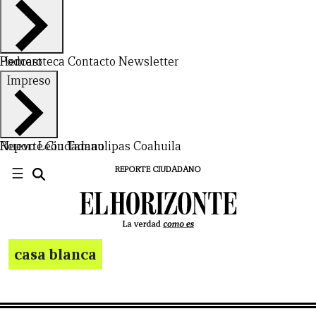
Hemeroteca
Podcast
Contacto
Newsletter
Impreso
Nuevo León
Reporte Ciudadano
Tamaulipas
Coahuila
☰
REPORTE CIUDADANO
casa blanca