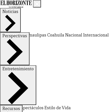
Noticias
Nuevo León
Tamaulipas
Coahuila
Nacional
Internacional
Perspectivas
Finanzas
Opinión
Entretenimiento
Deportes
Espectáculos
Estilo de Vida
Recursos