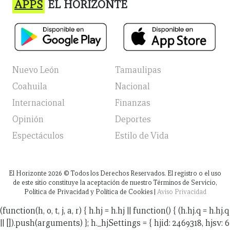
APPS
EL HORIZONTE
Nuevo León
Tamaulipas
Coahuila
Nacional
Internacional
Finanzas
Opinión
Deportes
Espectáculos
Estilo de Vida
El Horizonte
2026
© Todos los Derechos Reservados. El registro o el uso
de este sitio constituye la aceptación de nuestro Términos de Servicio,
Política de Privacidad y Política de Cookies |
Aviso Privacidad
(function(h, o, t, j, a, r) { h.hj = h.hj || function() { (h.hj.q = h.hj.q
|| []).push(arguments) }; h._hjSettings = { hjid: 2469318, hjsv: 6