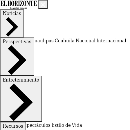
Noticias
Nuevo León
Tamaulipas
Coahuila
Nacional
Internacional
Perspectivas
Finanzas
Opinión
Entretenimiento
CERRAR
Deportes
Espectáculos
Estilo de Vida
Recursos