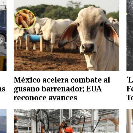
México acelera combate al
'
as
gusano barrenador; EUA
F
reconoce avances
T