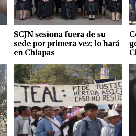
SCJN sesiona fuera de su
C
sede por primera vez; lo hará
g
en Chiapas
C