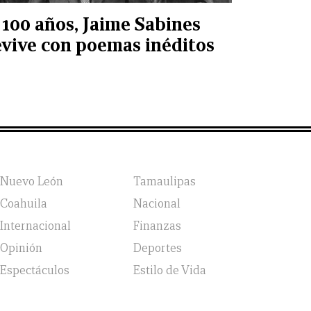
 100 años, Jaime Sabines
evive con poemas inéditos
Nuevo León
Tamaulipas
Coahuila
Nacional
Internacional
Finanzas
Opinión
Deportes
Espectáculos
Estilo de Vida