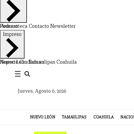
Hemeroteca
Podcast
Contacto
Newsletter
Impreso
CERRAR
X
Nuevo León
Reporte Ciudadano
Tamaulipas
Coahuila
NUEVO
TAMAULIPAS
COAHUILA
NACIONAL
INTERNACIONAL
FINANZAS
OPINIÓN
DEPORTES
ESPECTÁCULOS
TENDENCIA
ESTILO
PODCAST
CONTACTO
NEWSLETTER
HEMEROTECA
SUPLEMENTOS
☰
LEÓN
DE
Jueves, Agosto 6, 2026
VIDA
NUEVO LEÓN
TAMAULIPAS
COAHUILA
NACIO