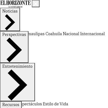
Noticias
Nuevo León
Tamaulipas
Coahuila
Nacional
Internacional
Perspectivas
Finanzas
Opinión
Entretenimiento
Deportes
Espectáculos
Estilo de Vida
Recursos