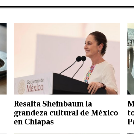
Resalta Sheinbaum la
M
e
grandeza cultural de México
t
en Chiapas
P