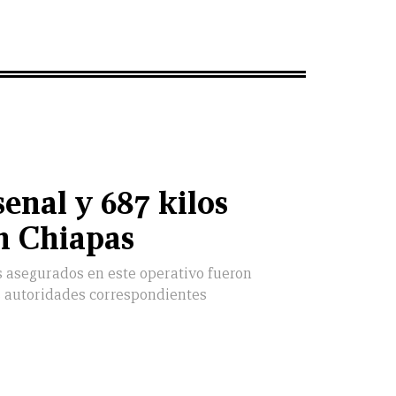
enal y 687 kilos
n Chiapas
s asegurados en este operativo fueron
s autoridades correspondientes