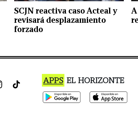
SCJN reactiva caso Acteal y
A
e
revisará desplazamiento
r
forzado
APPS
EL HORIZONTE