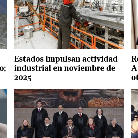
Estados impulsan actividad
R
o;
industrial en noviembre de
A
2025
o