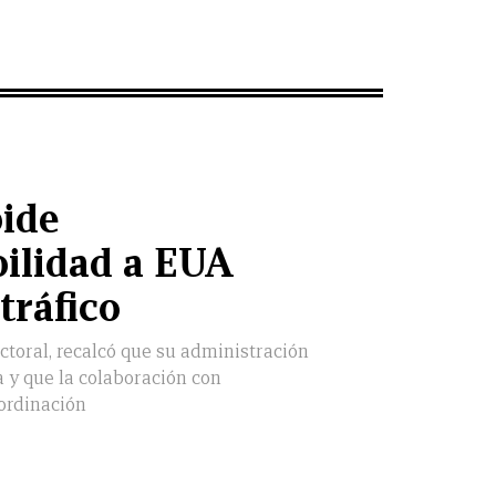
ide
ilidad a EUA
tráfico
ctoral, recalcó que su administración
a y que la colaboración con
bordinación