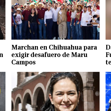
Marchan en Chihuahua para
D
en
exigir desafuero de Maru
F
Campos
t