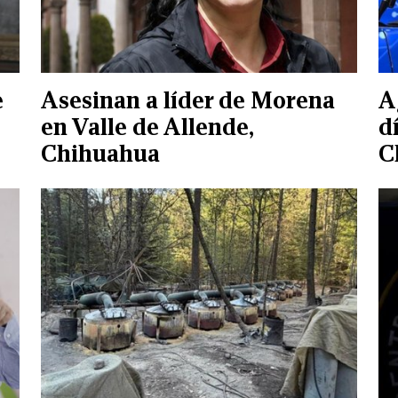
e
Asesinan a líder de Morena
A
en Valle de Allende,
d
Chihuahua
C