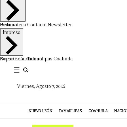
Hemeroteca
Podcast
Contacto
Newsletter
CERRAR
Impreso
X
NUEVO
TAMAULIPAS
COAHUILA
NACIONAL
INTERNACIONAL
FINANZAS
OPINIÓN
DEPORTES
ESPECTÁCULOS
TENDENCIA
ESTILO
PODCAST
CONTACTO
NEWSLETTER
HEMEROTECA
SUPLEMENTOS
Nuevo León
Reporte Ciudadano
Tamaulipas
Coahuila
☰
LEÓN
DE
VIDA
Viernes, Agosto 7, 2026
NUEVO LEÓN
TAMAULIPAS
COAHUILA
NACIO