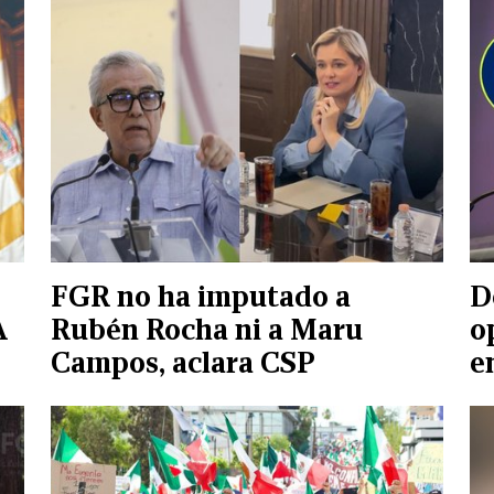
FGR no ha imputado a
D
A
Rubén Rocha ni a Maru
o
Campos, aclara CSP
e