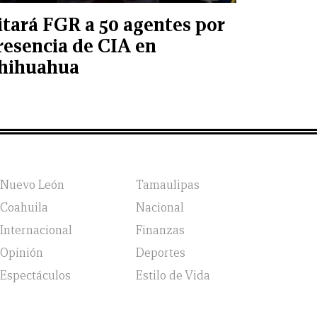
itará FGR a 50 agentes por
resencia de CIA en
hihuahua
Nuevo León
Tamaulipas
Coahuila
Nacional
Internacional
Finanzas
Opinión
Deportes
Espectáculos
Estilo de Vida