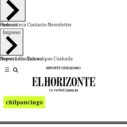
Hemeroteca
Podcast
Contacto
Newsletter
Impreso
Nuevo León
Reporte Ciudadano
Tamaulipas
Coahuila
☰
REPORTE CIUDADANO
chilpancingo