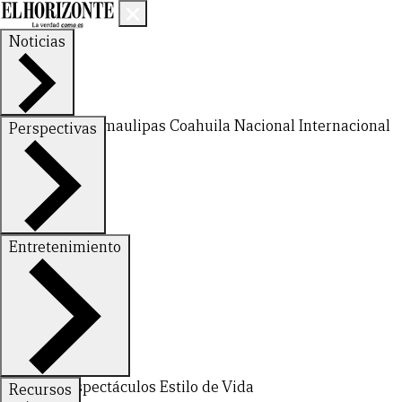
Noticias
Nuevo León
Tamaulipas
Coahuila
Nacional
Internacional
Perspectivas
Finanzas
Opinión
Entretenimiento
Deportes
Espectáculos
Estilo de Vida
Recursos