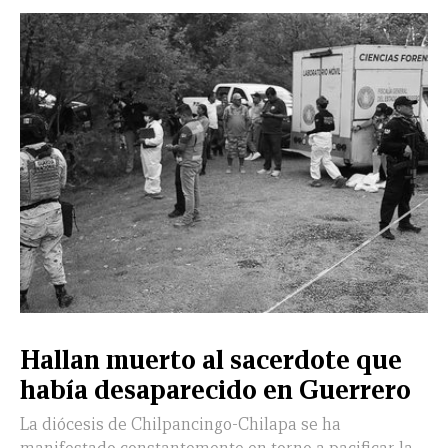
CERRAR
X
NUEVO
TAMAULIPAS
COAHUILA
NACIONAL
INTERNACIONAL
FINANZAS
OPINIÓN
DEPORTES
ESPECTÁCULOS
TENDENCIA
ESTILO
PODCAST
CONTACTO
NEWSLETTER
HEMEROTECA
SUPLEMENTOS
Hallan muerto al sacerdote que
LEÓN
DE
había desaparecido en Guerrero
VIDA
La diócesis de Chilpancingo-Chilapa se ha