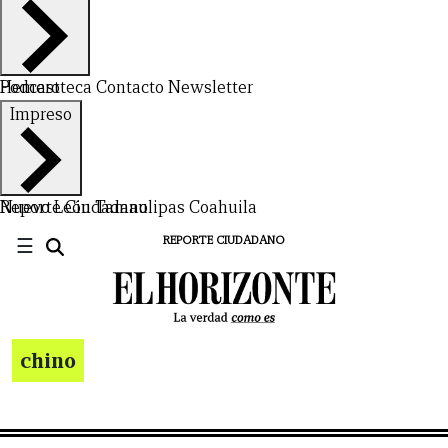
Hemeroteca
Podcast
Contacto
Newsletter
Impreso
Nuevo León
Reporte Ciudadano
Tamaulipas
Coahuila
☰
REPORTE CIUDADANO
chino