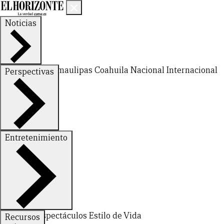
Noticias
Nuevo León
Tamaulipas
Coahuila
Nacional
Internacional
Perspectivas
Finanzas
Opinión
Entretenimiento
Deportes
Espectáculos
Estilo de Vida
Recursos