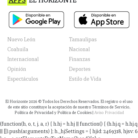
APPS
EL HORIZONTE
Nuevo León
Tamaulipas
Coahuila
Nacional
Internacional
Finanzas
Opinión
Deportes
Espectáculos
Estilo de Vida
El Horizonte
2026
© Todos los Derechos Reservados. El registro o el uso
de este sitio constituye la aceptación de nuestro Términos de Servicio,
Política de Privacidad y Política de Cookies |
Aviso Privacidad
(function(h, o, t, j, a, r) { h.hj = h.hj || function() { (h.hj.q = h.hj.q
|| []).push(arguments) }; h._hjSettings = { hjid: 2469318, hjsv: 6