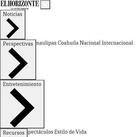
Noticias
Nuevo León
Tamaulipas
Coahuila
Nacional
Internacional
Perspectivas
Finanzas
Opinión
Entretenimiento
CERRAR
Deportes
Espectáculos
Estilo de Vida
Recursos
X