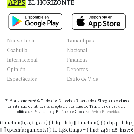
APPS
EL HORIZONTE
Nuevo León
Tamaulipas
Coahuila
Nacional
Internacional
Finanzas
Opinión
Deportes
Espectáculos
Estilo de Vida
El Horizonte
2026
© Todos los Derechos Reservados. El registro o el uso
de este sitio constituye la aceptación de nuestro Términos de Servicio,
Política de Privacidad y Política de Cookies |
Aviso Privacidad
(function(h, o, t, j, a, r) { h.hj = h.hj || function() { (h.hj.q = h.hj.q
|| []).push(arguments) }; h._hjSettings = { hjid: 2469318, hjsv: 6