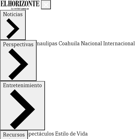
Noticias
Nuevo León
Tamaulipas
Coahuila
Nacional
Internacional
Perspectivas
Finanzas
Opinión
Entretenimiento
Deportes
Espectáculos
Estilo de Vida
Recursos