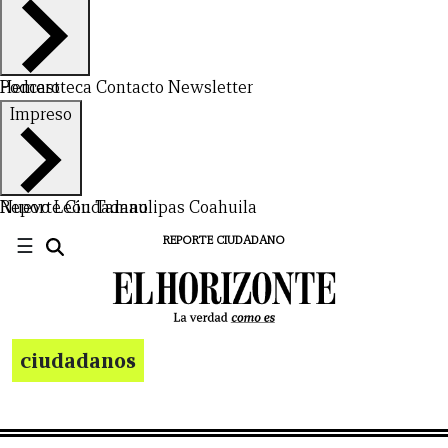
Hemeroteca
Podcast
Contacto
Newsletter
Impreso
Nuevo León
Reporte Ciudadano
Tamaulipas
Coahuila
☰
REPORTE CIUDADANO
ciudadanos