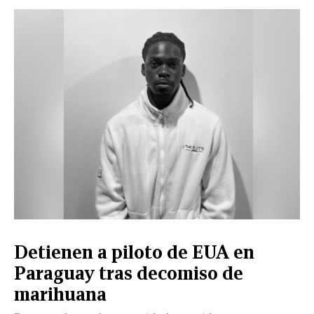
CERRAR
X
NUEVO
TAMAULIPAS
COAHUILA
NACIONAL
INTERNACIONAL
FINANZAS
OPINIÓN
DEPORTES
ESPECTÁCULOS
TENDENCIA
ESTILO
PODCAST
CONTACTO
NEWSLETTER
HEMEROTECA
SUPLEMENTOS
Detienen a piloto de EUA en
LEÓN
DE
Paraguay tras decomiso de
VIDA
marihuana