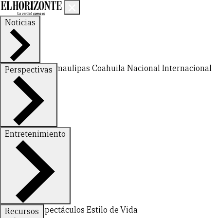
Noticias
Nuevo León
Tamaulipas
Coahuila
Nacional
Internacional
Perspectivas
Finanzas
Opinión
Entretenimiento
Deportes
Espectáculos
Estilo de Vida
Recursos