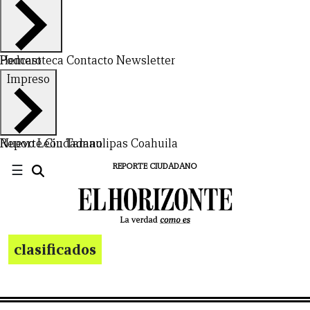
Hemeroteca
Podcast
Contacto
Newsletter
Impreso
Nuevo León
Reporte Ciudadano
Tamaulipas
Coahuila
☰
REPORTE CIUDADANO
clasificados