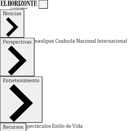
Noticias
Nuevo León
Tamaulipas
Coahuila
Nacional
Internacional
Perspectivas
Finanzas
Opinión
Entretenimiento
Deportes
Espectáculos
Estilo de Vida
Recursos