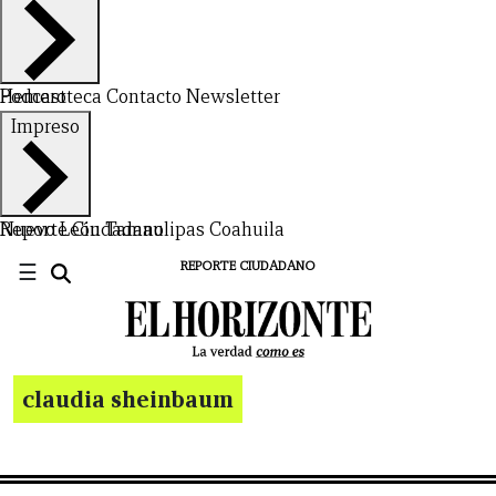
Hemeroteca
Podcast
Contacto
Newsletter
Impreso
Nuevo León
Reporte Ciudadano
Tamaulipas
Coahuila
☰
REPORTE CIUDADANO
claudia sheinbaum