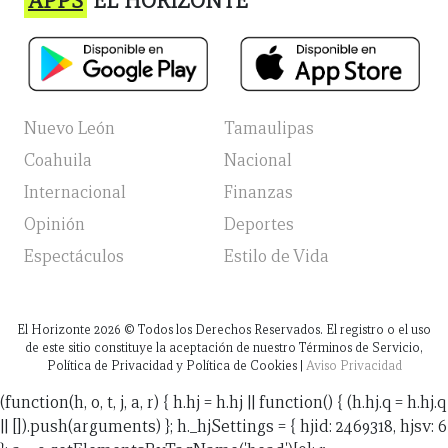
APPS
EL HORIZONTE
Nuevo León
Tamaulipas
Coahuila
Nacional
Internacional
Finanzas
Opinión
Deportes
Espectáculos
Estilo de Vida
El Horizonte
2026
© Todos los Derechos Reservados. El registro o el uso
de este sitio constituye la aceptación de nuestro Términos de Servicio,
Política de Privacidad y Política de Cookies |
Aviso Privacidad
(function(h, o, t, j, a, r) { h.hj = h.hj || function() { (h.hj.q = h.hj.q
|| []).push(arguments) }; h._hjSettings = { hjid: 2469318, hjsv: 6