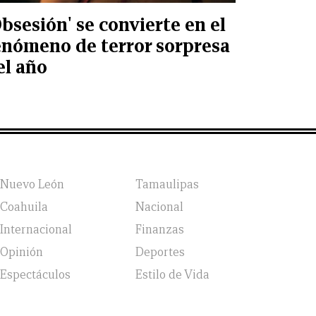
Obsesión' se convierte en el
enómeno de terror sorpresa
el año
Nuevo León
Tamaulipas
Coahuila
Nacional
Internacional
Finanzas
Opinión
Deportes
Espectáculos
Estilo de Vida