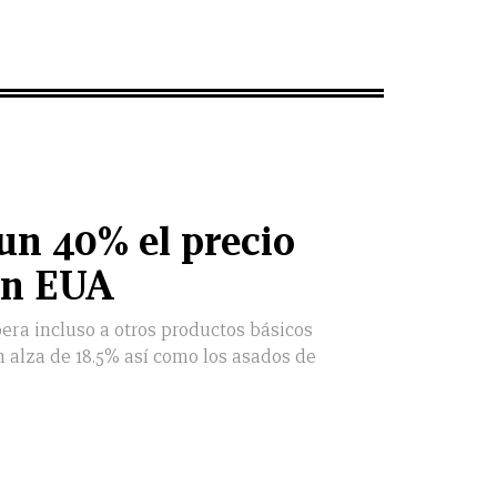
 un 40% el precio
en EUA
era incluso a otros productos básicos
n alza de 18.5% así como los asados de