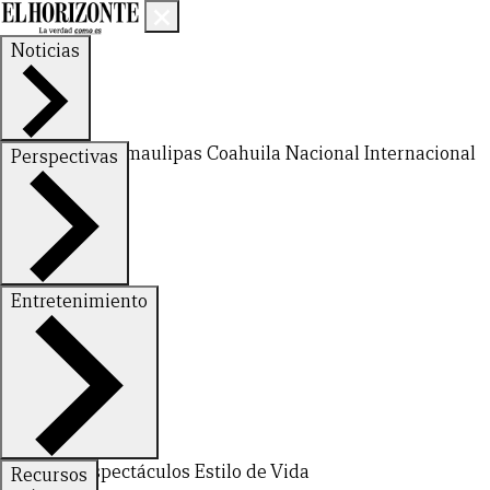
Noticias
Nuevo León
Tamaulipas
Coahuila
Nacional
Internacional
Perspectivas
Finanzas
Opinión
Entretenimiento
Deportes
Espectáculos
Estilo de Vida
Recursos