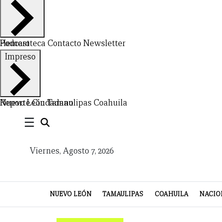
Hemeroteca
Podcast
Contacto
Newsletter
CERRAR
Impreso
X
NUEVO
TAMAULIPAS
COAHUILA
NACIONAL
INTERNACIONAL
FINANZAS
OPINIÓN
DEPORTES
ESPECTÁCULOS
TENDENCIA
ESTILO
PODCAST
CONTACTO
NEWSLETTER
HEMEROTECA
SUPLEMENTOS
Nuevo León
Reporte Ciudadano
Tamaulipas
Coahuila
☰
LEÓN
DE
VIDA
Viernes, Agosto 7, 2026
NUEVO LEÓN
TAMAULIPAS
COAHUILA
NACIO