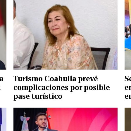
a
Turismo Coahuila prevé
S
á
complicaciones por posible
e
pase turístico
e