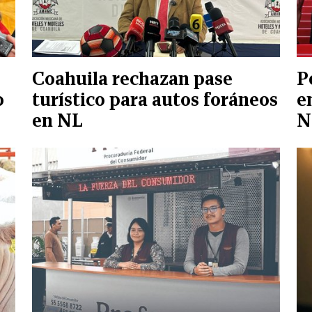
Coahuila rechazan pase
P
o
turístico para autos foráneos
e
en NL
N