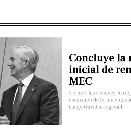
Concluye la 
inicial de re
MEC
Durante las sesiones, los e
avanzaron de forma ordena
competitividad regional