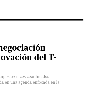
negociación
novación del T-
quipos técnicos coordinados
da en una agenda enfocada en la