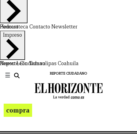
Hemeroteca
Podcast
Contacto
Newsletter
Impreso
Nuevo León
Reporte Ciudadano
Tamaulipas
Coahuila
☰
REPORTE CIUDADANO
compra