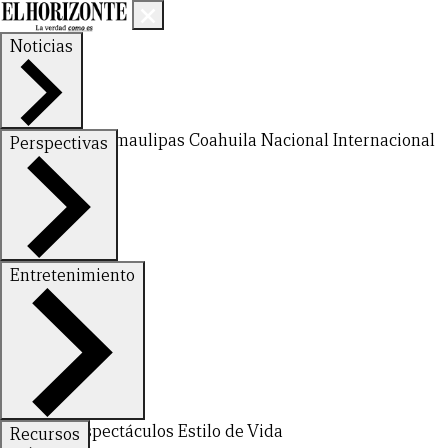
Noticias
Nuevo León
Tamaulipas
Coahuila
Nacional
Internacional
Perspectivas
Finanzas
Opinión
Entretenimiento
Deportes
Espectáculos
Estilo de Vida
Recursos