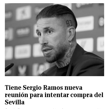
CERRAR
X
NUEVO
TAMAULIPAS
COAHUILA
NACIONAL
INTERNACIONAL
FINANZAS
OPINIÓN
DEPORTES
ESPECTÁCULOS
TENDENCIA
ESTILO
PODCAST
CONTACTO
NEWSLETTER
HEMEROTECA
SUPLEMENTOS
Tiene Sergio Ramos nueva
LEÓN
DE
reunión para intentar compra del
VIDA
Sevilla