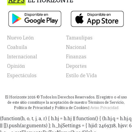
APPS
EL HORIZONTE
Nuevo León
Tamaulipas
Coahuila
Nacional
Internacional
Finanzas
Opinión
Deportes
Espectáculos
Estilo de Vida
El Horizonte
2026
© Todos los Derechos Reservados. El registro o el uso
de este sitio constituye la aceptación de nuestro Términos de Servicio,
Política de Privacidad y Política de Cookies |
Aviso Privacidad
(function(h, o, t, j, a, r) { h.hj = h.hj || function() { (h.hj.q = h.hj.q
|| []).push(arguments) }; h._hjSettings = { hjid: 2469318, hjsv: 6