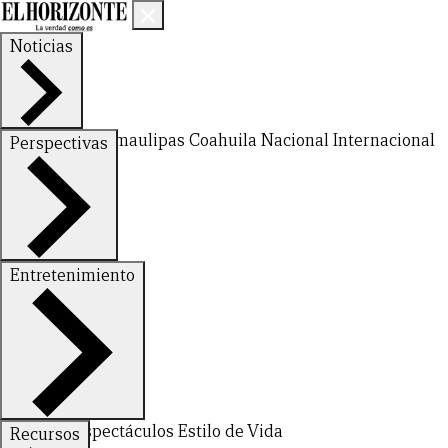
Noticias
Nuevo León
Tamaulipas
Coahuila
Nacional
Internacional
Perspectivas
Finanzas
Opinión
Entretenimiento
Deportes
Espectáculos
Estilo de Vida
Recursos