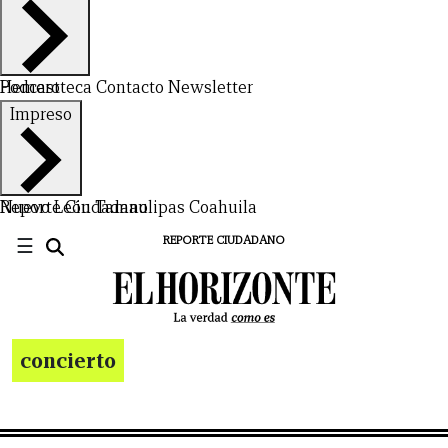
Hemeroteca
Podcast
Contacto
Newsletter
Impreso
Nuevo León
Reporte Ciudadano
Tamaulipas
Coahuila
☰
REPORTE CIUDADANO
concierto