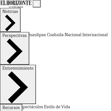
Noticias
Nuevo León
Tamaulipas
Coahuila
Nacional
Internacional
Perspectivas
Finanzas
Opinión
Entretenimiento
CERRAR
Deportes
Espectáculos
Estilo de Vida
Recursos
X