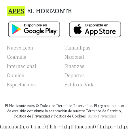
APPS
EL HORIZONTE
Nuevo León
Tamaulipas
Coahuila
Nacional
Internacional
Finanzas
Opinión
Deportes
Espectáculos
Estilo de Vida
El Horizonte
2026
© Todos los Derechos Reservados. El registro o el uso
de este sitio constituye la aceptación de nuestro Términos de Servicio,
Política de Privacidad y Política de Cookies |
Aviso Privacidad
(function(h, o, t, j, a, r) { h.hj = h.hj || function() { (h.hj.q = h.hj.q