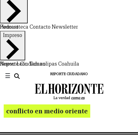
Hemeroteca
Podcast
Contacto
Newsletter
Impreso
Nuevo León
Reporte Ciudadano
Tamaulipas
Coahuila
☰
REPORTE CIUDADANO
conflicto en medio oriente