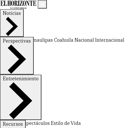
Noticias
Nuevo León
Tamaulipas
Coahuila
Nacional
Internacional
Perspectivas
Finanzas
Opinión
Entretenimiento
Deportes
Espectáculos
Estilo de Vida
Recursos