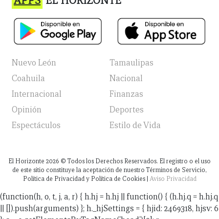
APPS
EL HORIZONTE
Nuevo León
Tamaulipas
Coahuila
Nacional
Internacional
Finanzas
Opinión
Deportes
Espectáculos
Estilo de Vida
El Horizonte
2026
© Todos los Derechos Reservados. El registro o el uso
de este sitio constituye la aceptación de nuestro Términos de Servicio,
Política de Privacidad y Política de Cookies |
Aviso Privacidad
(function(h, o, t, j, a, r) { h.hj = h.hj || function() { (h.hj.q = h.hj.q
|| []).push(arguments) }; h._hjSettings = { hjid: 2469318, hjsv: 6