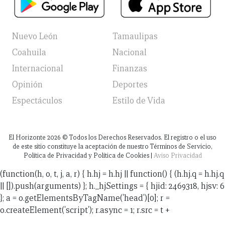
Nuevo León
Tamaulipas
Coahuila
Nacional
Internacional
Finanzas
Opinión
Deportes
Espectáculos
Estilo de Vida
El Horizonte
2026
© Todos los Derechos Reservados. El registro o el uso
de este sitio constituye la aceptación de nuestro Términos de Servicio,
Política de Privacidad y Política de Cookies |
Aviso Privacidad
(function(h, o, t, j, a, r) { h.hj = h.hj || function() { (h.hj.q = h.hj.q
|| []).push(arguments) }; h._hjSettings = { hjid: 2469318, hjsv: 6
}; a = o.getElementsByTagName('head')[0]; r =
o.createElement('script'); r.async = 1; r.src = t +
h._hjSettings.hjid + j + h._hjSettings.hjsv; a.appendChild(r);