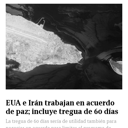
LEÓN
DE
VIDA
EUA e Irán trabajan en acuerdo
de paz; incluye tregua de 60 días
La tregua de 60 días sería de utilidad también para