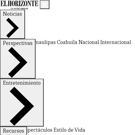
Noticias
Nuevo León
Tamaulipas
Coahuila
Nacional
Internacional
Perspectivas
Finanzas
Opinión
Entretenimiento
Deportes
Espectáculos
Estilo de Vida
Recursos