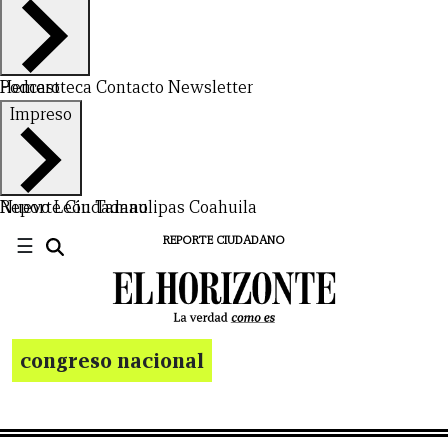
Hemeroteca
Podcast
Contacto
Newsletter
Impreso
Nuevo León
Reporte Ciudadano
Tamaulipas
Coahuila
☰
REPORTE CIUDADANO
congreso nacional