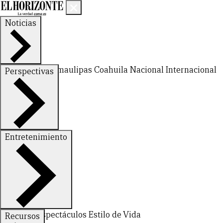
Noticias
Nuevo León
Tamaulipas
Coahuila
Nacional
Internacional
Perspectivas
Finanzas
Opinión
Entretenimiento
Deportes
Espectáculos
Estilo de Vida
Recursos