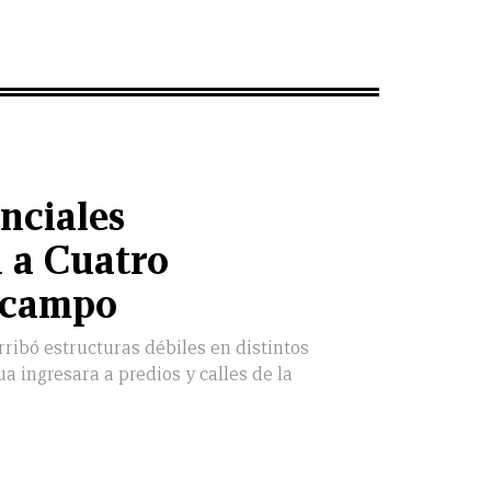
nciales
 a Cuatro
Ocampo
rribó estructuras débiles en distintos
a ingresara a predios y calles de la