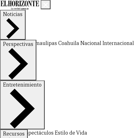
Noticias
Nuevo León
Tamaulipas
Coahuila
Nacional
Internacional
Perspectivas
Finanzas
Opinión
Entretenimiento
Deportes
Espectáculos
Estilo de Vida
Recursos