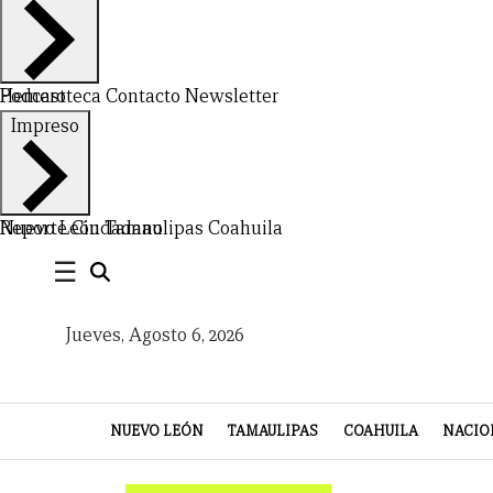
Hemeroteca
Podcast
Contacto
Newsletter
Impreso
CERRAR
X
Nuevo León
Reporte Ciudadano
Tamaulipas
Coahuila
NUEVO
TAMAULIPAS
COAHUILA
NACIONAL
INTERNACIONAL
FINANZAS
OPINIÓN
DEPORTES
ESPECTÁCULOS
TENDENCIA
ESTILO
PODCAST
CONTACTO
NEWSLETTER
HEMEROTECA
SUPLEMENTOS
☰
LEÓN
DE
Jueves, Agosto 6, 2026
VIDA
NUEVO LEÓN
TAMAULIPAS
COAHUILA
NACIO