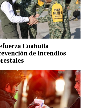
efuerza Coahuila
revención de incendios
orestales