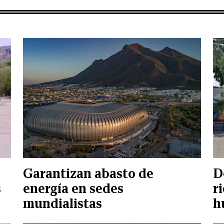
Garantizan abasto de
D
s
energía en sedes
r
mundialistas
h