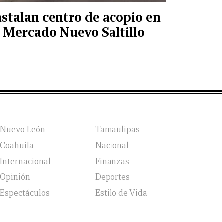
nstalan centro de acopio en
l Mercado Nuevo Saltillo
Nuevo León
Tamaulipas
Coahuila
Nacional
Internacional
Finanzas
Opinión
Deportes
Espectáculos
Estilo de Vida