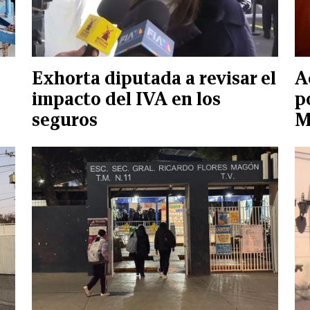
Exhorta diputada a revisar el
A
impacto del IVA en los
p
seguros
M