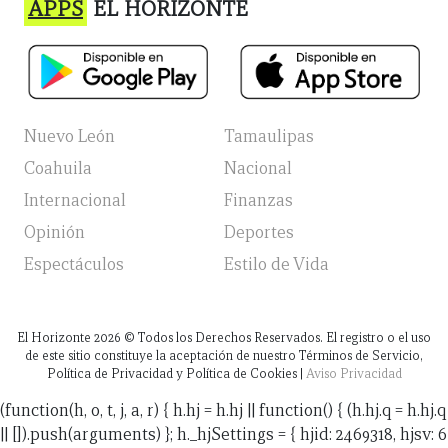
APPS
EL HORIZONTE
Nuevo León
Tamaulipas
Coahuila
Nacional
Internacional
Finanzas
Opinión
Deportes
Espectáculos
Estilo de Vida
El Horizonte
2026
© Todos los Derechos Reservados. El registro o el uso
de este sitio constituye la aceptación de nuestro Términos de Servicio,
Política de Privacidad y Política de Cookies |
Aviso Privacidad
(function(h, o, t, j, a, r) { h.hj = h.hj || function() { (h.hj.q = h.hj.q
|| []).push(arguments) }; h._hjSettings = { hjid: 2469318, hjsv: 6