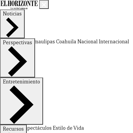
Noticias
Nuevo León
Tamaulipas
Coahuila
Nacional
Internacional
Perspectivas
Finanzas
Opinión
Entretenimiento
CERRAR
Deportes
Espectáculos
Estilo de Vida
Recursos