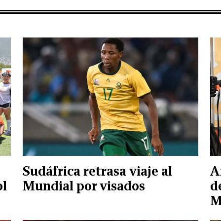
Sudáfrica retrasa viaje al
A
ol
Mundial por visados
d
M