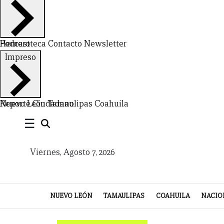
Hemeroteca
Podcast
Contacto
Newsletter
CERRAR
Impreso
X
NUEVO
TAMAULIPAS
COAHUILA
NACIONAL
INTERNACIONAL
FINANZAS
OPINIÓN
DEPORTES
ESPECTÁCULOS
TENDENCIA
ESTILO
PODCAST
CONTACTO
NEWSLETTER
HEMEROTECA
SUPLEMENTOS
Nuevo León
Reporte Ciudadano
Tamaulipas
Coahuila
☰
LEÓN
DE
VIDA
Viernes, Agosto 7, 2026
NUEVO LEÓN
TAMAULIPAS
COAHUILA
NACIO