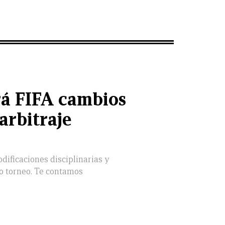
á FIFA cambios
 arbitraje
dificaciones disciplinarias y
mo torneo. Te contamos