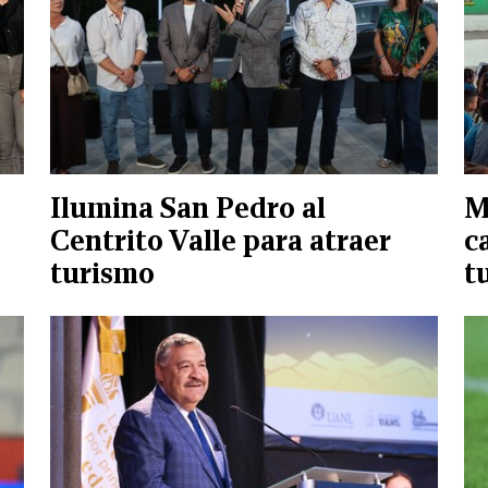
Ilumina San Pedro al
M
Centrito Valle para atraer
c
turismo
t