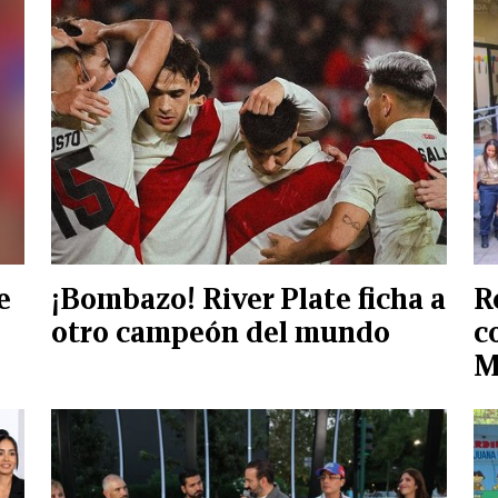
e
¡Bombazo! River Plate ficha a
R
otro campeón del mundo
c
M