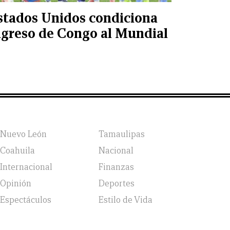
stados Unidos condiciona
ngreso de Congo al Mundial
Nuevo León
Tamaulipas
Coahuila
Nacional
Internacional
Finanzas
Opinión
Deportes
Espectáculos
Estilo de Vida