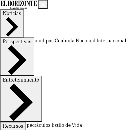
Noticias
Nuevo León
Tamaulipas
Coahuila
Nacional
Internacional
Perspectivas
Finanzas
Opinión
Entretenimiento
Deportes
Espectáculos
Estilo de Vida
Recursos