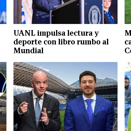
UANL impulsa lectura y
M
deporte con libro rumbo al
c
Mundial
C