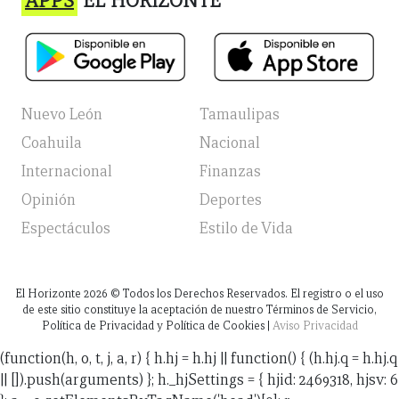
APPS
EL HORIZONTE
Nuevo León
Tamaulipas
Coahuila
Nacional
Internacional
Finanzas
Opinión
Deportes
Espectáculos
Estilo de Vida
El Horizonte
2026
© Todos los Derechos Reservados. El registro o el uso
de este sitio constituye la aceptación de nuestro Términos de Servicio,
Política de Privacidad y Política de Cookies |
Aviso Privacidad
(function(h, o, t, j, a, r) { h.hj = h.hj || function() { (h.hj.q = h.hj.q
|| []).push(arguments) }; h._hjSettings = { hjid: 2469318, hjsv: 6