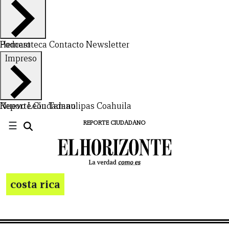
Hemeroteca
Podcast
Contacto
Newsletter
Impreso
Nuevo León
Reporte Ciudadano
Tamaulipas
Coahuila
☰
REPORTE CIUDADANO
costa rica