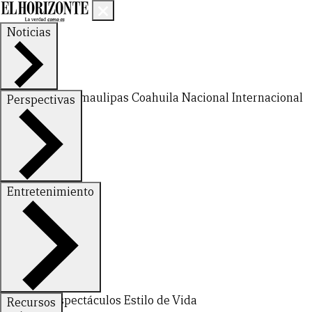
Noticias
Nuevo León
Tamaulipas
Coahuila
Nacional
Internacional
Perspectivas
Finanzas
Opinión
Entretenimiento
Deportes
Espectáculos
Estilo de Vida
Recursos