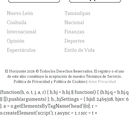
Nuevo León
Tamaulipas
Coahuila
Nacional
Internacional
Finanzas
Opinión
Deportes
Espectáculos
Estilo de Vida
El Horizonte
2026
© Todos los Derechos Reservados. El registro o el uso
de este sitio constituye la aceptación de nuestro Términos de Servicio,
Política de Privacidad y Política de Cookies |
Aviso Privacidad
(function(h, o, t, j, a, r) { h.hj = h.hj || function() { (h.hj.q = h.hj.q
|| []).push(arguments) }; h._hjSettings = { hjid: 2469318, hjsv: 6
}; a = o.getElementsByTagName('head')[0]; r =
o.createElement('script'); r.async = 1; r.src = t +
h._hjSettings.hjid + j + h._hjSettings.hjsv; a.appendChild(r);
})(window, document, 'https://static.hotjar.com/c/hotjar-',