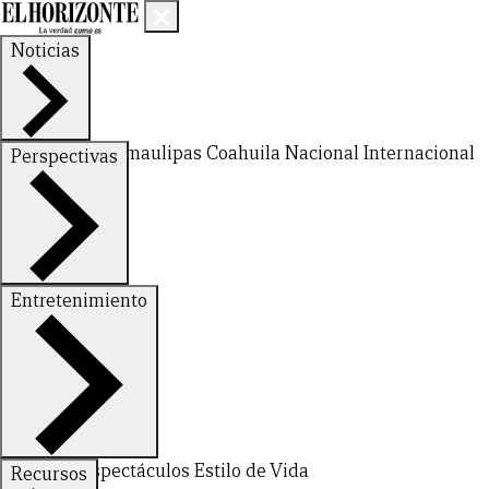
Noticias
Nuevo León
Tamaulipas
Coahuila
Nacional
Internacional
Perspectivas
Finanzas
Opinión
Entretenimiento
CERRAR
Deportes
Espectáculos
Estilo de Vida
Recursos