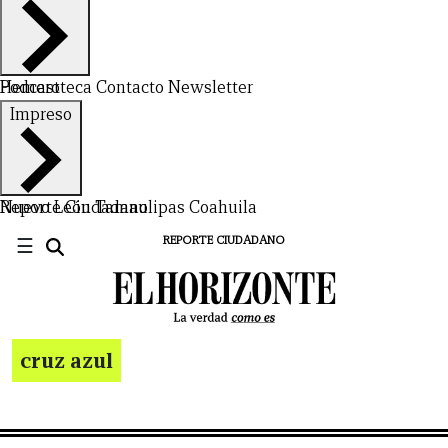
Hemeroteca
Podcast
Contacto
Newsletter
Impreso
Nuevo León
Reporte Ciudadano
Tamaulipas
Coahuila
☰
REPORTE CIUDADANO
cruz azul