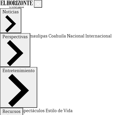
Noticias
Nuevo León
Tamaulipas
Coahuila
Nacional
Internacional
Perspectivas
Finanzas
Opinión
Entretenimiento
Deportes
Espectáculos
Estilo de Vida
Recursos