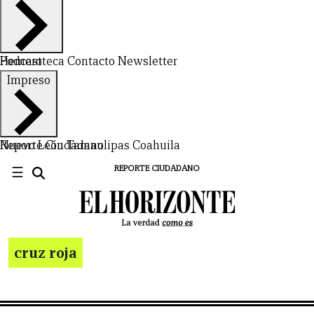
Hemeroteca
Podcast
Contacto
Newsletter
Impreso
Nuevo León
Reporte Ciudadano
Tamaulipas
Coahuila
☰
REPORTE CIUDADANO
cruz roja