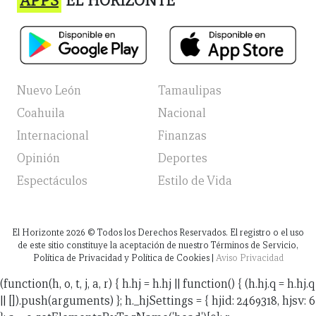
APPS
EL HORIZONTE
Nuevo León
Tamaulipas
Coahuila
Nacional
Internacional
Finanzas
Opinión
Deportes
Espectáculos
Estilo de Vida
El Horizonte
2026
© Todos los Derechos Reservados. El registro o el uso
de este sitio constituye la aceptación de nuestro Términos de Servicio,
Política de Privacidad y Política de Cookies |
Aviso Privacidad
(function(h, o, t, j, a, r) { h.hj = h.hj || function() { (h.hj.q = h.hj.q
|| []).push(arguments) }; h._hjSettings = { hjid: 2469318, hjsv: 6