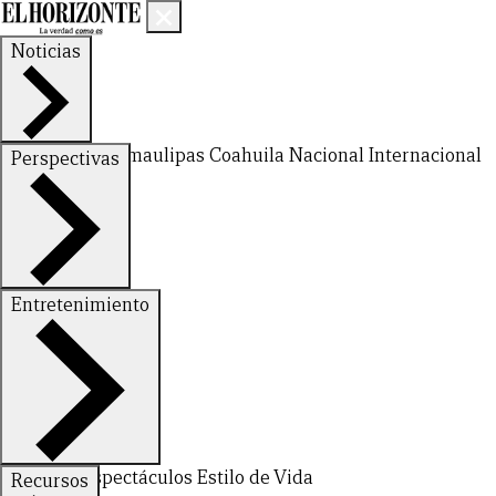
Noticias
Nuevo León
Tamaulipas
Coahuila
Nacional
Internacional
Perspectivas
Finanzas
Opinión
Entretenimiento
Deportes
Espectáculos
Estilo de Vida
Recursos