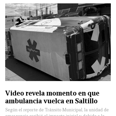
CERRAR
X
NUEVO
TAMAULIPAS
COAHUILA
NACIONAL
INTERNACIONAL
FINANZAS
OPINIÓN
DEPORTES
ESPECTÁCULOS
TENDENCIA
ESTILO
PODCAST
CONTACTO
NEWSLETTER
HEMEROTECA
SUPLEMENTOS
Video revela momento en que
LEÓN
DE
ambulancia vuelca en Saltillo
VIDA
Según el reporte de Tránsito Municipal, la unidad de