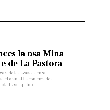
ces la osa Mina
te de La Pastora
ostrado los avances en su
ue el animal ha comenzado a
lidad y su apetito