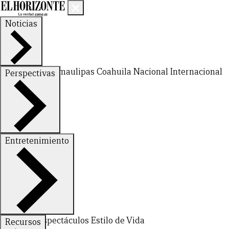
Noticias
Nuevo León
Tamaulipas
Coahuila
Nacional
Internacional
Perspectivas
Finanzas
Opinión
Entretenimiento
CERRAR
X
Deportes
Espectáculos
Estilo de Vida
Recursos