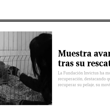
Muestra avan
tras su resca
La Fundación Invictus ha m
recuperación, destacando q
recuperar su pelaje, su movi