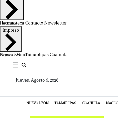
NUEVO
TAMAULIPAS
COAHUILA
NACIONAL
INTERNACIONAL
FINANZAS
OPINIÓN
DEPORTES
ESPECTÁCULOS
TENDENCIA
ESTILO
PODCAST
CONTACTO
NEWSLETTER
HEMEROTECA
SUPLEMENTOS
Hemeroteca
Podcast
Contacto
Newsletter
LEÓN
DE
Impreso
VIDA
Nuevo León
Reporte Ciudadano
Tamaulipas
Coahuila
☰
Jueves, Agosto 6, 2026
NUEVO LEÓN
TAMAULIPAS
COAHUILA
NACIO