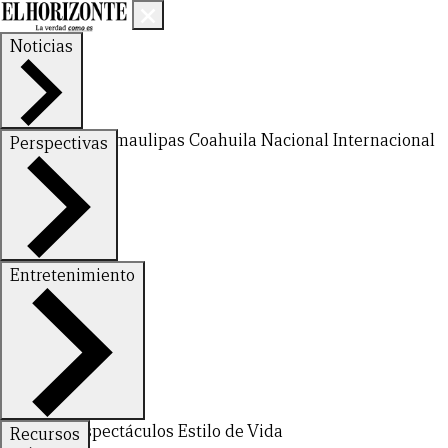
Noticias
Nuevo León
Tamaulipas
Coahuila
Nacional
Internacional
Perspectivas
Finanzas
Opinión
Entretenimiento
CERRAR
Deportes
Espectáculos
Estilo de Vida
Recursos
X