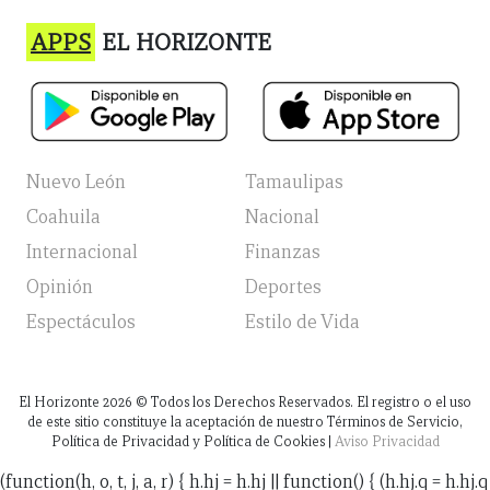
APPS
EL HORIZONTE
Nuevo León
Tamaulipas
Coahuila
Nacional
Internacional
Finanzas
Opinión
Deportes
Espectáculos
Estilo de Vida
El Horizonte
2026
© Todos los Derechos Reservados. El registro o el uso
de este sitio constituye la aceptación de nuestro Términos de Servicio,
Política de Privacidad y Política de Cookies |
Aviso Privacidad
(function(h, o, t, j, a, r) { h.hj = h.hj || function() { (h.hj.q = h.hj.q