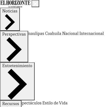
Noticias
Nuevo León
Tamaulipas
Coahuila
Nacional
Internacional
Perspectivas
Finanzas
Opinión
Entretenimiento
CERRAR
Deportes
Espectáculos
Estilo de Vida
Recursos
X