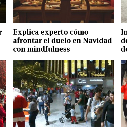
r
Explica experto cómo
I
afrontar el duelo en Navidad
d
con mindfulness
d