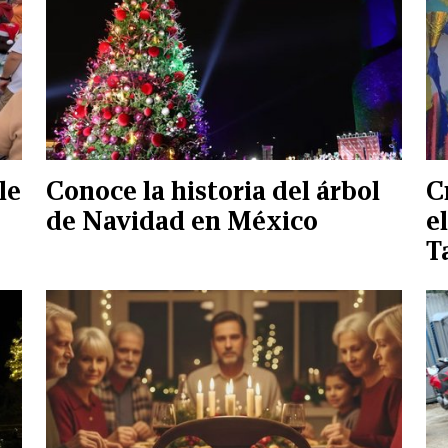
le
Conoce la historia del árbol
C
de Navidad en México
e
T