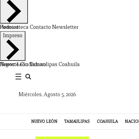
Hemeroteca
Podcast
Contacto
Newsletter
CERRAR
Impreso
X
NUEVO
TAMAULIPAS
COAHUILA
NACIONAL
INTERNACIONAL
FINANZAS
OPINIÓN
DEPORTES
ESPECTÁCULOS
TENDENCIA
ESTILO
PODCAST
CONTACTO
NEWSLETTER
HEMEROTECA
SUPLEMENTOS
Nuevo León
Reporte Ciudadano
Tamaulipas
Coahuila
☰
LEÓN
DE
VIDA
Miércoles, Agosto 5, 2026
NUEVO LEÓN
TAMAULIPAS
COAHUILA
NACIO