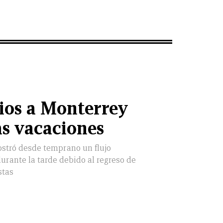
ios a Monterrey
as vacaciones
stró desde temprano un flujo
rante la tarde debido al regreso de
stas