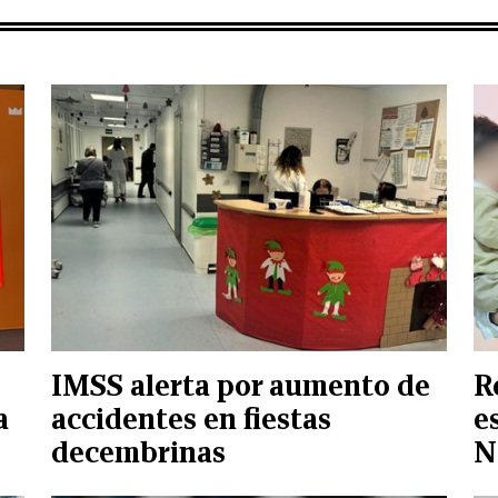
IMSS alerta por aumento de
R
a
accidentes en fiestas
e
decembrinas
N