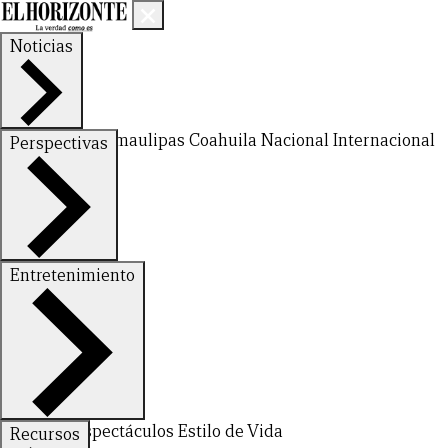
Noticias
Nuevo León
Tamaulipas
Coahuila
Nacional
Internacional
Perspectivas
Finanzas
Opinión
Entretenimiento
Deportes
Espectáculos
Estilo de Vida
Recursos