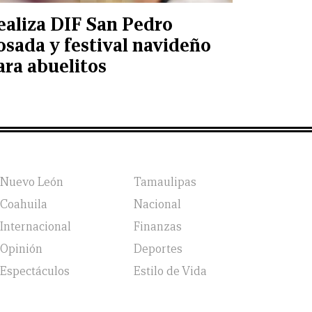
ealiza DIF San Pedro
osada y festival navideño
ara abuelitos
Nuevo León
Tamaulipas
Coahuila
Nacional
Internacional
Finanzas
Opinión
Deportes
Espectáculos
Estilo de Vida