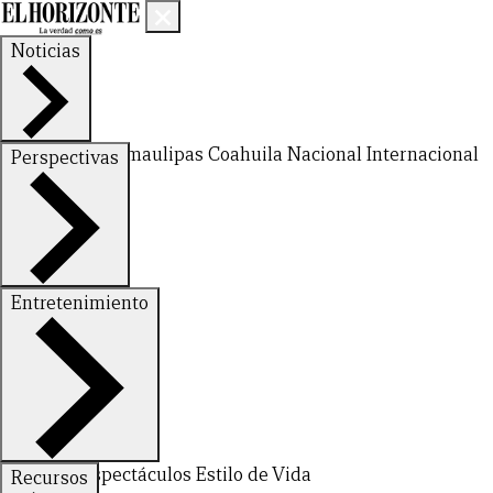
Noticias
Nuevo León
Tamaulipas
Coahuila
Nacional
Internacional
Perspectivas
Finanzas
Opinión
Entretenimiento
Deportes
Espectáculos
Estilo de Vida
Recursos