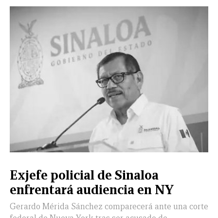
CERRAR
X
NUEVO
TAMAULIPAS
COAHUILA
NACIONAL
INTERNACIONAL
FINANZAS
OPINIÓN
DEPORTES
ESPECTÁCULOS
TENDENCIA
ESTILO
PODCAST
CONTACTO
NEWSLETTER
HEMEROTECA
SUPLEMENTOS
Exjefe policial de Sinaloa
LEÓN
DE
enfrentará audiencia en NY
VIDA
Gerardo Mérida Sánchez comparecerá ante una corte