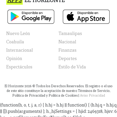
APPS
EL HORIZONTE
Nuevo León
Tamaulipas
Coahuila
Nacional
Internacional
Finanzas
Opinión
Deportes
Espectáculos
Estilo de Vida
El Horizonte
2026
© Todos los Derechos Reservados. El registro o el uso
de este sitio constituye la aceptación de nuestro Términos de Servicio,
Política de Privacidad y Política de Cookies |
Aviso Privacidad
(function(h, o, t, j, a, r) { h.hj = h.hj || function() { (h.hj.q = h.hj.q
|| []).push(arguments) }; h._hjSettings = { hjid: 2469318, hjsv: 6