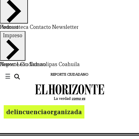
Hemeroteca
Podcast
Contacto
Newsletter
Impreso
Nuevo León
Reporte Ciudadano
Tamaulipas
Coahuila
☰
REPORTE CIUDADANO
delincuenciaorganizada