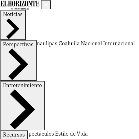
Noticias
Nuevo León
Tamaulipas
Coahuila
Nacional
Internacional
Perspectivas
Finanzas
Opinión
Entretenimiento
Deportes
Espectáculos
Estilo de Vida
Recursos