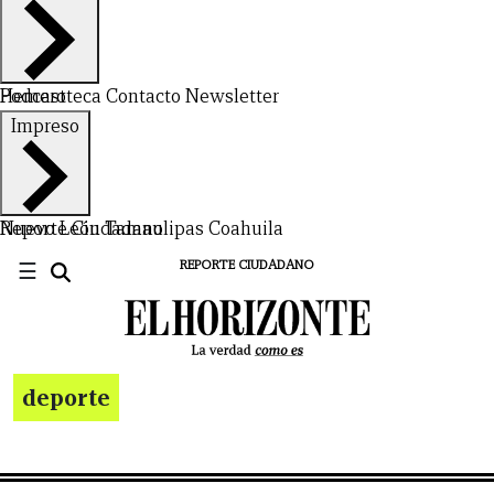
Hemeroteca
Podcast
Contacto
Newsletter
Impreso
Nuevo León
Reporte Ciudadano
Tamaulipas
Coahuila
☰
REPORTE CIUDADANO
deporte