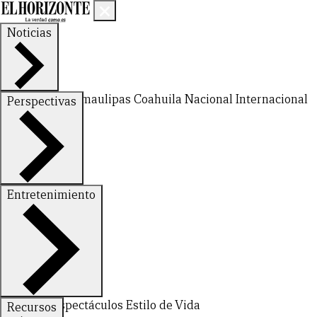
Noticias
Nuevo León
Tamaulipas
Coahuila
Nacional
Internacional
Perspectivas
Finanzas
Opinión
Entretenimiento
Deportes
Espectáculos
Estilo de Vida
Recursos