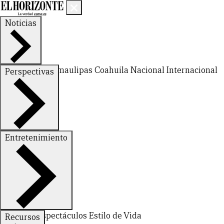
Noticias
Nuevo León
Tamaulipas
Coahuila
Nacional
Internacional
Perspectivas
Finanzas
Opinión
Entretenimiento
CERRAR
Deportes
Espectáculos
Estilo de Vida
Recursos