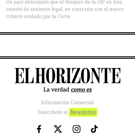
Un juez determinó que el bloqueo de la UIF en 2019
careció de sustento legal, en contraste con el nuevo
criterio avalado por la Corte
Información Comercial
Suscribete al
Newsletter