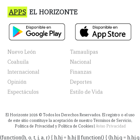
APPS
EL HORIZONTE
Nuevo León
Tamaulipas
Coahuila
Nacional
Internacional
Finanzas
Opinión
Deportes
Espectáculos
Estilo de Vida
El Horizonte
2026
© Todos los Derechos Reservados. El registro o el uso
de este sitio constituye la aceptación de nuestro Términos de Servicio,
Política de Privacidad y Política de Cookies |
Aviso Privacidad
(function(h, o, t, j, a, r) { h.hj = h.hj || function() { (h.hj.q = h.hj.q