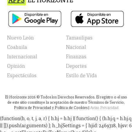
APPS
EL HORIZONTE
Nuevo León
Tamaulipas
Coahuila
Nacional
Internacional
Finanzas
Opinión
Deportes
Espectáculos
Estilo de Vida
El Horizonte
2026
© Todos los Derechos Reservados. El registro o el uso
de este sitio constituye la aceptación de nuestro Términos de Servicio,
Política de Privacidad y Política de Cookies |
Aviso Privacidad
(function(h, o, t, j, a, r) { h.hj = h.hj || function() { (h.hj.q = h.hj.q
|| []).push(arguments) }; h._hjSettings = { hjid: 2469318, hjsv: 6