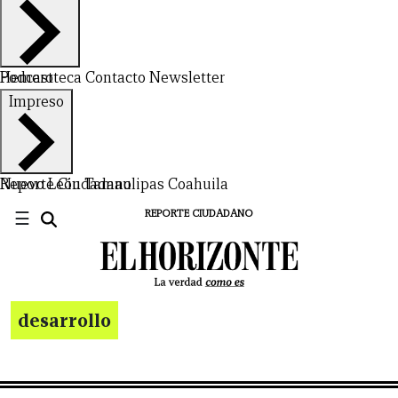
Hemeroteca
Podcast
Contacto
Newsletter
Impreso
Nuevo León
Reporte Ciudadano
Tamaulipas
Coahuila
☰
REPORTE CIUDADANO
desarrollo