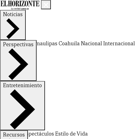
Noticias
Nuevo León
Tamaulipas
Coahuila
Nacional
Internacional
Perspectivas
Finanzas
Opinión
Entretenimiento
Deportes
Espectáculos
Estilo de Vida
Recursos