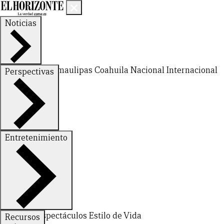
Noticias
Nuevo León
Tamaulipas
Coahuila
Nacional
Internacional
Perspectivas
Finanzas
Opinión
Entretenimiento
Deportes
Espectáculos
Estilo de Vida
Recursos